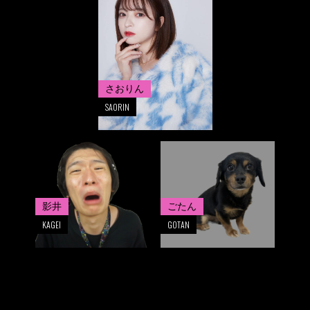
さおりん
SAORIN
影井
ごたん
KAGEI
GOTAN